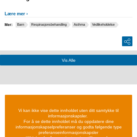
Lære mer
Mer:
Barn
Respirasjonsbehandling
Asthma
Vedlikeholdelse
Vis Alle
Vi kan ikke vise dette innholdet uten ditt samtykke til
informasjonskapsler.
For å se dette innholdet må du oppdatere dine
informasjonskapselpreferanser og godta følgende type
preferanseinformasjonskapsler