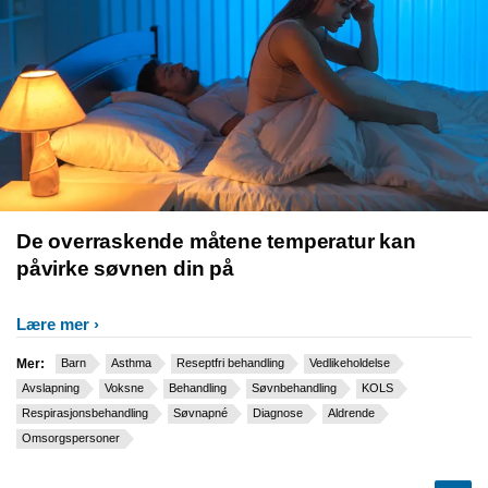
De overraskende måtene temperatur kan
påvirke søvnen din på
Lære mer
Mer:
Barn
Asthma
Reseptfri behandling
Vedlikeholdelse
Avslapning
Voksne
Behandling
Søvnbehandling
KOLS
Respirasjonsbehandling
Søvnapné
Diagnose
Aldrende
Omsorgspersoner