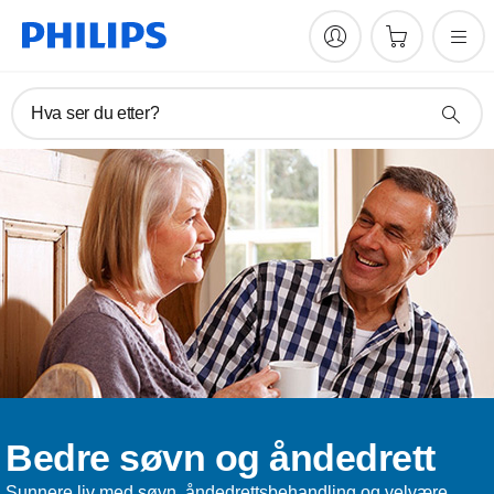
Hva ser du etter?
Bedre søvn og åndedrett
Sunnere liv med søvn, åndedrettsbehandling og velvære