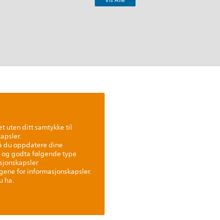
Vis Alle
t uten ditt samtykke til
apsler.
må du oppdatere dine
 og godta følgende type
sjonskapsler
ingene for informasjonskapsler.
u ha.