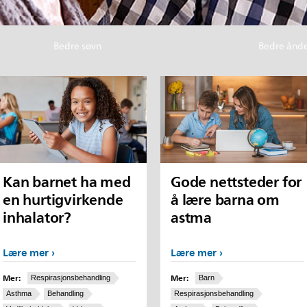
Bedre søvn
Bedre ånd
Kan barnet ha med
Gode nettsteder for
en hurtigvirkende
å lære barna om
inhalator?
astma
Lære mer
Lære mer
Mer:
Mer:
Respirasjonsbehandling
Barn
Asthma
Behandling
Respirasjonsbehandling