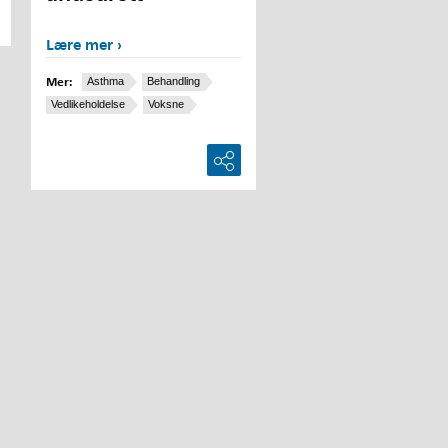
Lære mer
Mer:
Asthma
Behandling
Vedlikeholdelse
Voksne