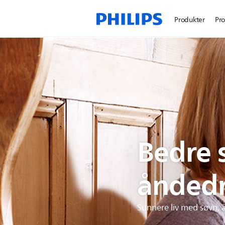
Produkter
Pro
Bedre 
åndedr
Sunnere liv med søvn,