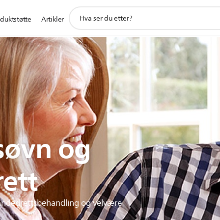
support
duktstøtte
Artikler
search
icon
søvn og
ett
 åndedrettsbehandling og velvære