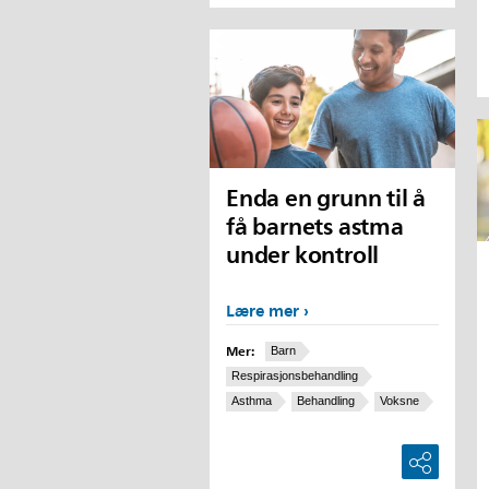
Enda en grunn til å
få barnets astma
under kontroll
Lære mer
Mer:
Barn
Respirasjonsbehandling
Asthma
Behandling
Voksne