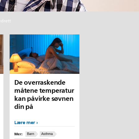
edrett
De overraskende
måtene temperatur
kan påvirke søvnen
din på
Lære mer
Mer:
Barn
Asthma