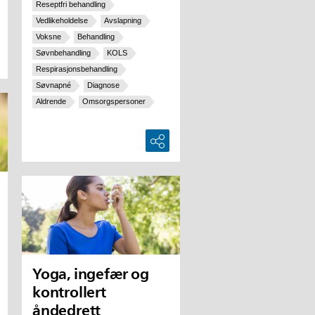
Reseptfri behandling
Vedlikeholdelse
Avslapning
Voksne
Behandling
Søvnbehandling
KOLS
Respirasjonsbehandling
Søvnapné
Diagnose
Aldrende
Omsorgspersoner
Yoga, ingefær og
kontrollert
åndedrett