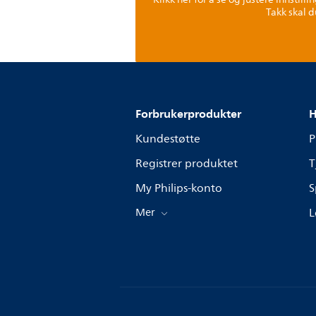
Takk skal d
Forbrukerprodukter
H
Kundestøtte
P
Registrer produktet
T
My Philips-konto
S
Mer
L