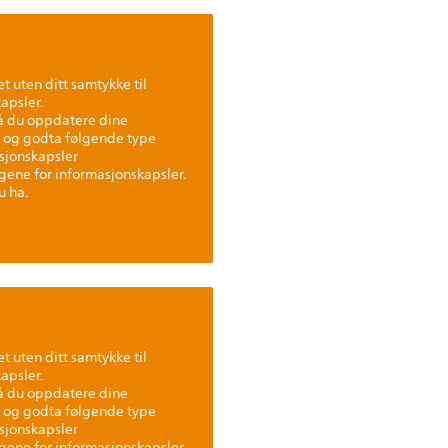
t uten ditt samtykke til
apsler.
må du oppdatere dine
 og godta følgende type
sjonskapsler
ingene for informasjonskapsler.
u ha.
t uten ditt samtykke til
apsler.
må du oppdatere dine
 og godta følgende type
sjonskapsler
ingene for informasjonskapsler.