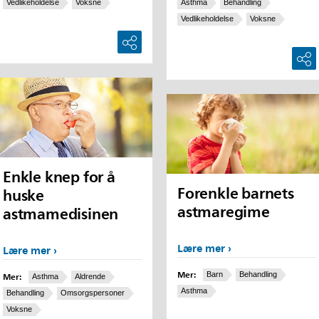
Vedlikeholdelse
Voksne
Asthma
Behandling
Vedlikeholdelse
Voksne
Enkle knep for å
Forenkle barnets
huske
astmaregime
astmamedisinen
Lære mer
Lære mer
Mer:
Mer:
Barn
Behandling
Asthma
Aldrende
Asthma
Behandling
Omsorgspersoner
Voksne