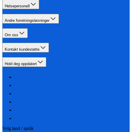
Helsepersonell
Andre forretningsløsninger
Om oss
Kontakt kundestøtte
Hold deg oppdatert
Velg land / språk