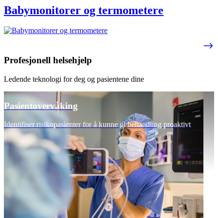
Babymonitorer og termometere
Profesjonell helsehjelp
Ledende teknologi for deg og pasientene dine
Pasientovervåking
Identifiser risikopasienter for å kunne gi behandling proaktivt