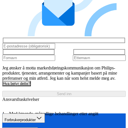
Jeg ønsker å motta markedsføringskommunikasjon om Philips-
produkter, tjenester, arrangementer og kampanjer basert på mine
preferanser og min atferd. Jeg kan når som helst melde meg av.
Hva betyr dette?
Send inn
Ansvarsfraskrivelser
Med løpende, månedlige behandlinger etter angitt
behandlingsplan.
Forbrukerprodukter