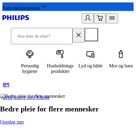
Forbrukerprodukter
Personlig
Husholdnings
Lyd og bilde
Mor og barn
hygiene
produkter
Betal senere med Klarna
1
Bedre pleie for flere mennesker
Oppdag mer