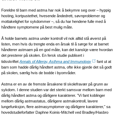
Foreldre til barn med astma har nok å bekymre seg over – hyppig
hosting, kortpustethet, hvesende åndedrett, søvnproblemer og
mottakelighet for sykdommer –, så du har hendene fulle med å
håndtere symptomene på best mulig måte.
Å holde barnets astma under kontroll vil nok alltid stå øverst på
listen, men hvis du trengte enda en årsak til å sørge for at barnet
håndterer astmaen på en god måte, kan det kanskje være hvordan
det presterer på skolen. En fersk studie publisert i
tidsskriftet
Annals of Allergy, Asthma and Immunology
fant ut at
barn som hadde dårlig håndtert astma, ofte ikke gjorde det så godt
på skolen, særlig hvis de bodde i byområder.
Astma er en av de fremste årsakene til skolefravær på grunn av
sykdom. I denne studien var det sterkt samsvar mellom barn med
dårlig håndtert astma og dårligere karakterer. "Vi fant koblinger
mellom dårlig astmastatus, dårligere astmakontroll, lavere
lungefunksjon, flere astmasymptomer og dårligere karakterer," sa
hovedstudieforfatter Daphne Koinis-Mitchell ved Bradley/Hasbro