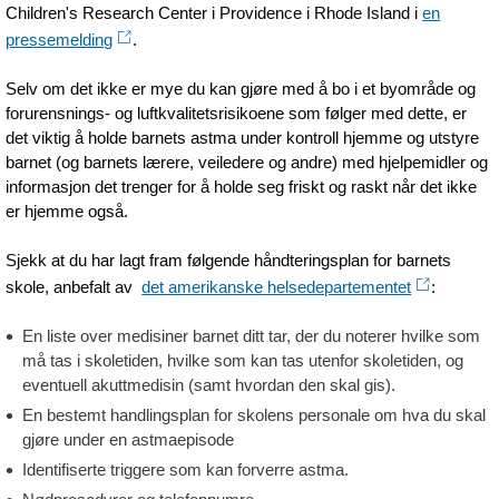
Children's Research Center i Providence i Rhode Island i
en
pressemelding
.
Selv om det ikke er mye du kan gjøre med å bo i et byområde og
forurensnings- og luftkvalitetsrisikoene som følger med dette, er
det viktig å holde barnets astma under kontroll hjemme og utstyre
barnet (og barnets lærere, veiledere og andre) med hjelpemidler og
informasjon det trenger for å holde seg friskt og raskt når det ikke
er hjemme også.
Sjekk at du har lagt fram følgende håndteringsplan for barnets
skole, anbefalt av
det amerikanske helsedepartementet
:
En liste over medisiner barnet ditt tar, der du noterer hvilke som
må tas i skoletiden, hvilke som kan tas utenfor skoletiden, og
eventuell akuttmedisin (samt hvordan den skal gis).
En bestemt handlingsplan for skolens personale om hva du skal
gjøre under en astmaepisode
Identifiserte triggere som kan forverre astma.