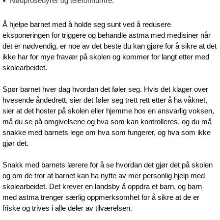
Nødprosedyrer og telefonnumre.
Å hjelpe barnet med å holde seg sunt ved å redusere
eksponeringen for triggere og behandle astma med medisiner når
det er nødvendig, er noe av det beste du kan gjøre for å sikre at det
ikke har for mye fravær på skolen og kommer for langt etter med
skolearbeidet.
Spør barnet hver dag hvordan det føler seg. Hvis det klager over
hvesende åndedrett, sier det føler seg trett rett etter å ha våknet,
sier at det hoster på skolen eller hjemme hos en ansvarlig voksen,
må du se på omgivelsene og hva som kan kontrolleres, og du må
snakke med barnets lege om hva som fungerer, og hva som ikke
gjør det.
Snakk med barnets lærere for å se hvordan det gjør det på skolen
og om de tror at barnet kan ha nytte av mer personlig hjelp med
skolearbeidet. Det krever en landsby å oppdra et barn, og barn
med astma trenger særlig oppmerksomhet for å sikre at de er
friske og trives i alle deler av tilværelsen.