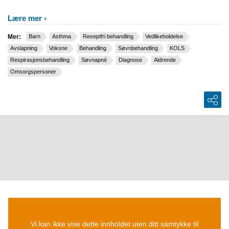
Lære mer
Mer:
Barn
Asthma
Reseptfri behandling
Vedlikeholdelse
Avslapning
Voksne
Behandling
Søvnbehandling
KOLS
Respirasjonsbehandling
Søvnapné
Diagnose
Aldrende
Omsorgspersoner
Vi kan ikke vise dette innholdet uten ditt samtykke til