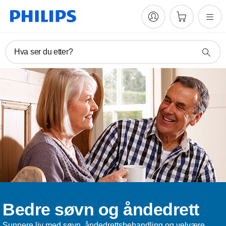
Hva ser du etter?
Bedre søvn og åndedrett
Sunnere liv med søvn, åndedrettsbehandling og velvære