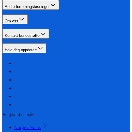
Andre forretningsløsninger
Om oss
Kontakt kundestøtte
Hold deg oppdatert
Velg land / språk
Norge / Norsk