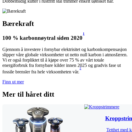
Dobbeltsidig kutter i rustfritt stål trimmer enkelt uønsket hår.
Bærekraft
1
100 % karbonnøytral siden 2020
Gjennom å investere i fornybar elektrisitet og karbonkompensasjon
slipper våre globale virksomheter ut netto null karbon i atmosfæren.
Vi er også forpliktet til å kjøpe over 75 % av vårt totale
energiforbruk fra fornybare kilder innen 2025 og gradvis fase ut
2
fossile brensler fra hele virksomheten vår.
Finn ut mer
Mer til håret ditt
Kroppstri
Tetthet med 