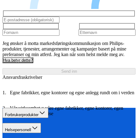
Jeg ønsker å motta markedsføringskommunikasjon om Philips-
produkter, tjenester, arrangementer og kampanjer basert på mine
preferanser og min atferd. Jeg kan når som helst melde meg av.
Hva betyr dette?
Send inn
Ansvarsfraskrivelser
Egne fabrikker, egne kontorer og egne anlegg rundt om i verden
Vår virksomhet = våre egne fabrikker, egne kontorer, egen
logistikk og egen reise
Forbrukerprodukter
Helsepersonell