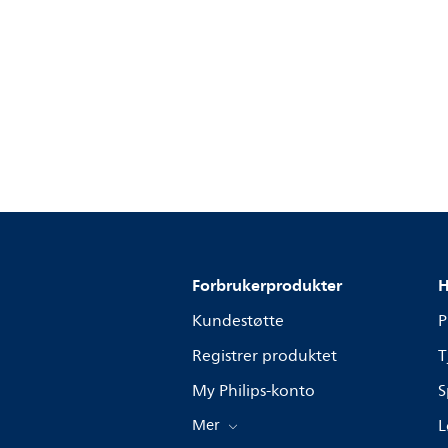
Forbrukerprodukter
H
Kundestøtte
P
Registrer produktet
T
My Philips-konto
S
Mer
L