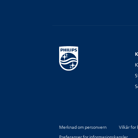
K
K
S
S
Merknad om personvern
Vilkår for
Preferanser for informasjonskapsler