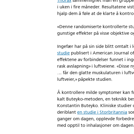
Thorax
sammenlignet man en gruppe a
i uken i fire måneder. Resultatene vis
hjalp dem å føle at de klarte å kontr
«Denne randomiserte kontrollerte stu
gunstige effekter på visse objektive 
Ingefær har på sin side blitt omtalt i l
studie
publisert i American Journal o
effektene av forbindelser funnet i in
rask avslapning» i luftveiene. «Disse
… får den glatte muskulaturen i luftv
luftveier,» påpekte studien.
Å kontrollere milde symptomer kan f
kalt Buteyko-metoden, en teknikk best
Konstantin Buteyko. Kliniske studier
deriblant
en studie i Storbritannia
som
ganger om dagen, opplevde forbedre
med opptil to inhalasjoner om dagen