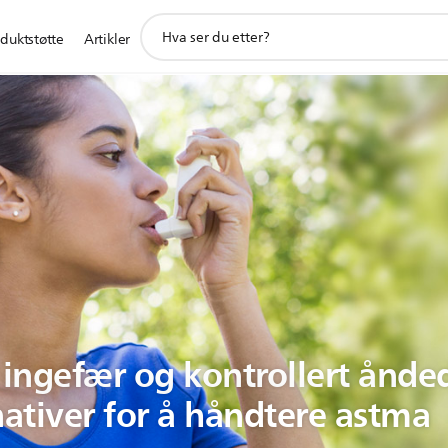
support
duktstøtte
Artikler
search
icon
 ingefær og kontrollert ånded
nativer for å håndtere astma