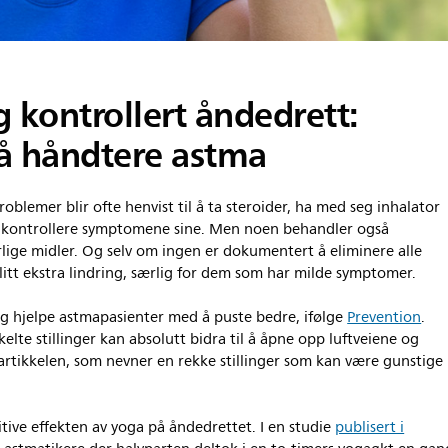
 kontrollert åndedrett:
 å håndtere astma
lemer blir ofte henvist til å ta steroider, ha med seg inhalator
 å kontrollere symptomene sine. Men noen behandler også
ige midler. Og selv om ingen er dokumentert å eliminere alle
itt ekstra lindring, særlig for dem som har milde symptomer.
 og hjelpe astmapasienter med å puste bedre, ifølge
Prevention
.
lte stillinger kan absolutt bidra til å åpne opp luftveiene og
artikkelen, som nevner en rekke stillinger som kan være gunstige
tive effekten av yoga på åndedrettet. I en studie
publisert i