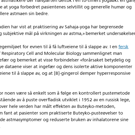
stmatikere der halvparten deltok i en to-timers yogaøkt en gan
te at yoga forbedret pasientenes selvtillit og generelle humør og
ollere astmaen sin bedre.
dien har vist at praktisering av Sahaja-yoga har begrensede
og subjektive mål på virkningen av astma,» bemerket undersøkelse
egemiljøet for evnen til å få luftveiene til å slappe av. I en
fersk
f Respiratory Cell and Molecular Biology sammenlignet man
gefær og bemerket at visse forbindelser «forårsaket betydelig og
 nye dataene viser at ingefær og dens isolerte aktive komponenter
eiene til å slappe av, og at [8]-gingerol demper hyperresponsive
or noen være så enkelt som å følge en kontrollert pustemetode
ående av å puste overfladisk utviklet i 1952 av en russisk lege,
 over hele verden har målt effekten av Buteyko-metoden,
 fant at pasienter som praktiserte Buteyko-pusteøvelser to
de astmasymptomer og reduserte bruken av inhalatorene sine
.