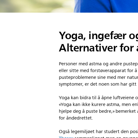
Yoga, ingefær og
Alternativer for
Personer med astma og andre pusteprob
eller sitte med forstøverapparat for
pusteproblemene sine med mer naturl
symptomer, er det noen som har gitt l
Yoga kan bidra til å åpne luftveiene
«Yoga kan ikke kurere astma, men enke
hjelpe deg å puste bedre,» bemerket 
for åndedrettet.
Også legemiljøet har studert den posi