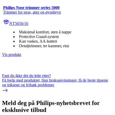
Philips Nose trimmer series 5000
Trimmer for nese, ører og øyenbryn
NT5650/16
Maksimal komfort, uten å nappe
Protective Guard-system
Kan vaskes, AA-batteri
Detaljtrimmer, tre kammer, etui
Vis produkt
Fant du ikke det du lette etter?
Få hjelp med produktet, finn bruksanvisninger, få de beste tipsene
og triksene og feilsøk problemer
Meld deg på Philips-nyhetsbrevet for
eksklusive tilbud