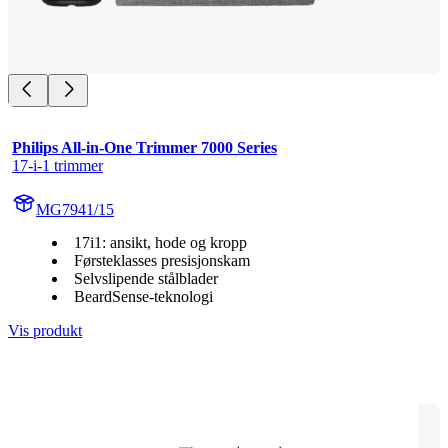
Philips All-in-One Trimmer 7000 Series
17-i-1 trimmer
MG7941/15
17i1: ansikt, hode og kropp
Førsteklasses presisjonskam
Selvslipende stålblader
BeardSense-teknologi
Vis produkt