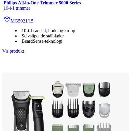
Philips All-in-One Trimmer 5000 Series
10-i-1 trimmer
MG5921/15
10-i-1: ansikt, hode og kropp
Selvslipende stålblader
BeardSense-teknologi
Vis produkt