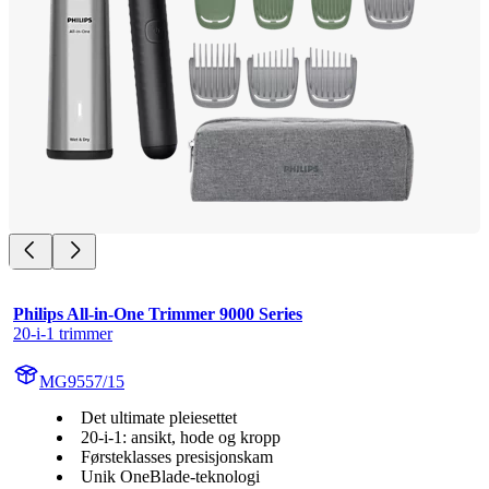
Philips All-in-One Trimmer 9000 Series
20-i-1 trimmer
MG9557/15
Det ultimate pleiesettet
20-i-1: ansikt, hode og kropp
Førsteklasses presisjonskam
Unik OneBlade-teknologi