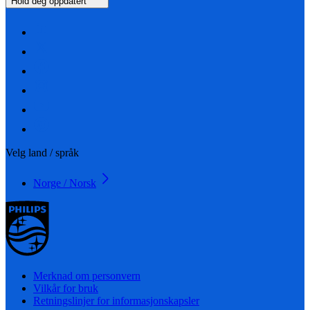
Hold deg oppdatert
Velg land / språk
Norge / Norsk
Merknad om personvern
Vilkår for bruk
Retningslinjer for informasjonskapsler