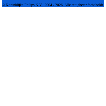
© Koninklijke Philips N.V., 2004 - 2026. Alle rettigheter forbeholdt.