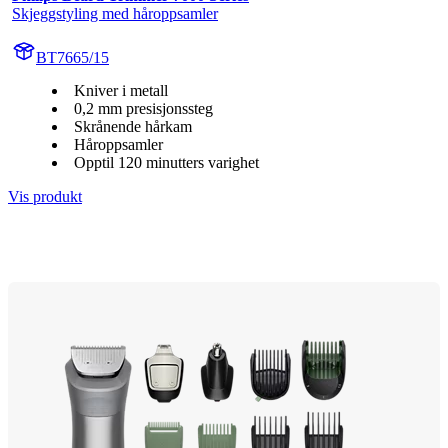
Skjeggstyling med håroppsamler
BT7665/15
Kniver i metall
0,2 mm presisjonssteg
Skrånende hårkam
Håroppsamler
Opptil 120 minutters varighet
Vis produkt