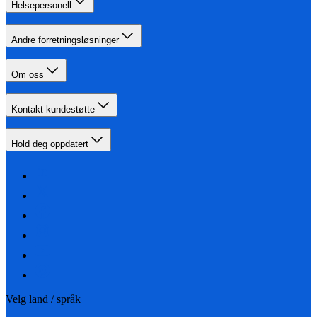
Helsepersonell
Andre forretningsløsninger
Om oss
Kontakt kundestøtte
Hold deg oppdatert
Velg land / språk