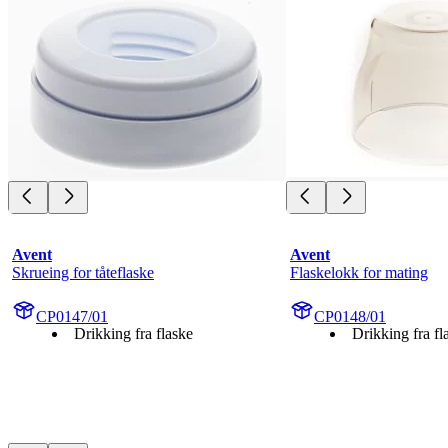
Avent
Avent
Skrueing for tåteflaske
Flaskelokk for mating
CP0147/01
CP0148/01
Drikking fra flaske
Drikking fra fl