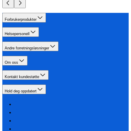
Forbrukerprodukter
Helsepersonell
Andre forretningsløsninger
Om oss
Kontakt kundestøtte
Hold deg oppdatert