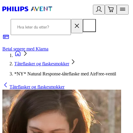
Betal senere med Klarna
1
Tåteflasker og flaskesmokker
*NY* Natural Response-tåteflaske med AirFree-ventil
Tåteflasker og flaskesmokker