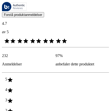
Disse anmeldelsene forvaltes av Bazaarvoice og overholder Bazaarvoic
Kundenes meninger i form av produkt- og stjernevurdering er nyttige f
Forstå produktanmeldelser
4.7
av 5
232
97
%
Anmeldelser
anbefaler dette produktet
5
4
3
2