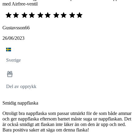
med Airfree-ventil
Gustavsson66
26/06/2023
Sverige
Del av opprykk
Smidig nappflaska
Otroligt bra nappflaska som passar utmärkt för de som både ammar
och ger nappflaska eftersom barnet måste suga ur nappflaskan. Det
är också smidigt att flaskan inte läker än om den är upp och ned.
Bara positiva saker att säga om denna flaska!