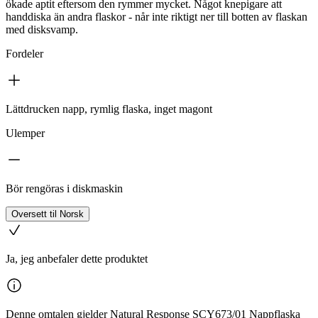
ökade aptit eftersom den rymmer mycket. Något knepigare att
handdiska än andra flaskor - når inte riktigt ner till botten av flaskan
med disksvamp.
Fordeler
Lättdrucken napp, rymlig flaska, inget magont
Ulemper
Bör rengöras i diskmaskin
Oversett til Norsk
Ja, jeg anbefaler dette produktet
Denne omtalen gjelder Natural Response SCY673/01 Nappflaska