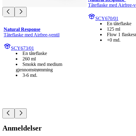
Tåteflaske med Airfree-v
SCY670/01
En tåteflaske
125 ml
Natural Response
Flow 1 flaske
Tåteflaske med Airfree-ventil
+0 md.
SCY673/01
En tåteflaske
260 ml
Smokk med medium
gjennomstrømming
3-6 md.
Anmeldelser