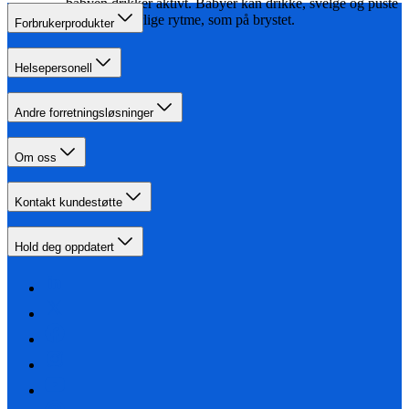
babyen drikker aktivt. Babyer kan drikke, svelge og puste
med sin naturlige rytme, som på brystet.
Forbrukerprodukter
Helsepersonell
Andre forretningsløsninger
Om oss
Kontakt kundestøtte
Hold deg oppdatert