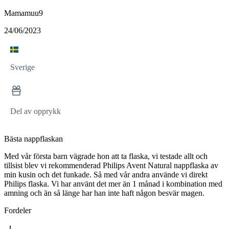
Mamamuu9
24/06/2023
Sverige
Del av opprykk
Bästa nappflaskan
Med vår första barn vägrade hon att ta flaska, vi testade allt och
tillsist blev vi rekommenderad Philips Avent Natural nappflaska av
min kusin och det funkade. Så med vår andra använde vi direkt
Philips flaska. Vi har använt det mer än 1 månad i kombination med
amning och än så länge har han inte haft någon besvär magen.
Fordeler