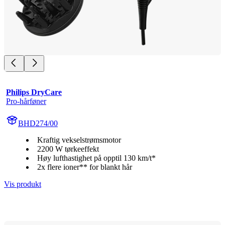
Philips DryCare
Pro-hårføner
BHD274/00
Kraftig vekselstrømsmotor
2200 W tørkeeffekt
Høy lufthastighet på opptil 130 km/t*
2x flere ioner** for blankt hår
Vis produkt