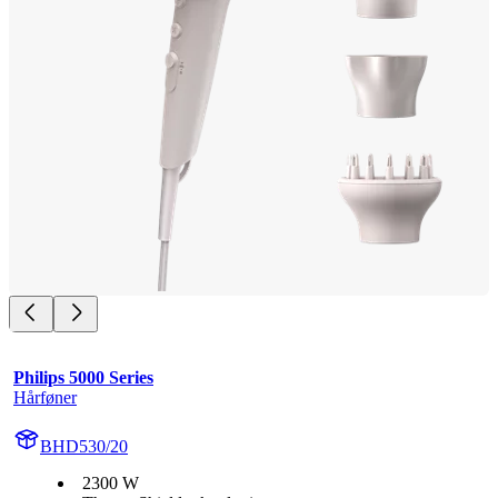
Philips 5000 Series
Hårføner
BHD530/20
2300 W