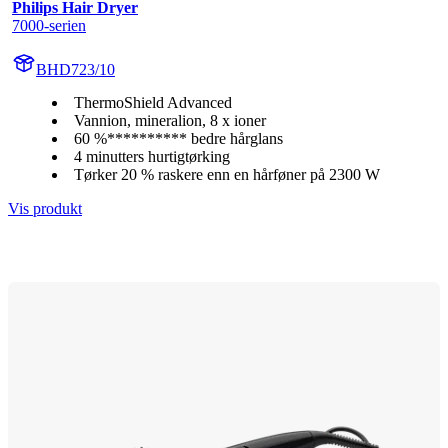
Philips Hair Dryer
7000-serien
BHD723/10
ThermoShield Advanced
Vannion, mineralion, 8 x ioner
60 %********** bedre hårglans
4 minutters hurtigtørking
Tørker 20 % raskere enn en hårføner på 2300 W
Vis produkt