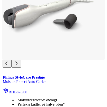
Philips StyleCare Prestige
MoistureProtect Auto Curler
BHB878/00
MoistureProtect-teknologi
Perfekte krøller på halve tiden*