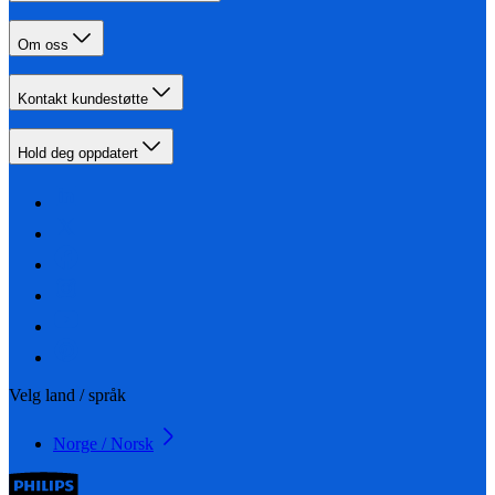
Om oss
Kontakt kundestøtte
Hold deg oppdatert
Velg land / språk
Norge / Norsk