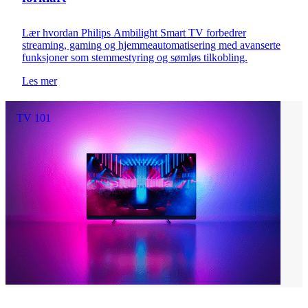
Lær hvordan Philips Ambilight Smart TV forbedrer
streaming, gaming og hjemmeautomatisering med avanserte
funksjoner som stemmestyring og sømløs tilkobling.
Les mer
TV 101