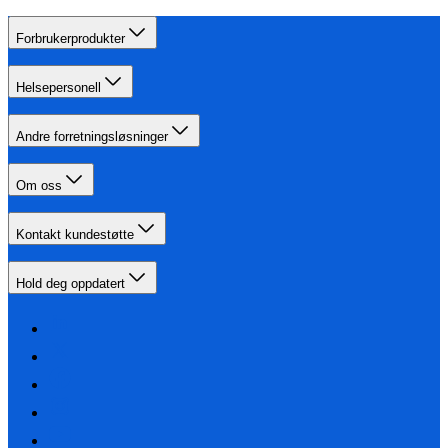
Forbrukerprodukter
Helsepersonell
Andre forretningsløsninger
Om oss
Kontakt kundestøtte
Hold deg oppdatert