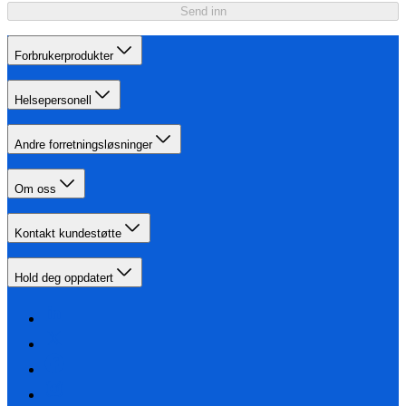
Send inn
Forbrukerprodukter
Helsepersonell
Andre forretningsløsninger
Om oss
Kontakt kundestøtte
Hold deg oppdatert