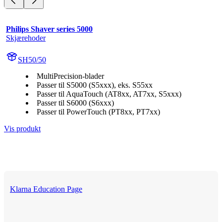
Philips Shaver series 5000
Skjærehoder
SH50/50
MultiPrecision-blader
Passer til S5000 (S5xxx), eks. S55xx
Passer til AquaTouch (AT8xx, AT7xx, S5xxx)
Passer til S6000 (S6xxx)
Passer til PowerTouch (PT8xx, PT7xx)
Vis produkt
Klarna Education Page