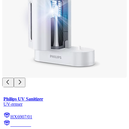
Philips UV Sanitizer
UV-renser
HX6907/01
HX6160/D