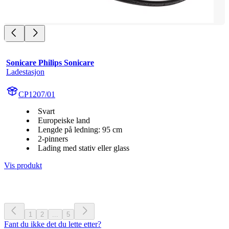
Sonicare Philips Sonicare
Ladestasjon
CP1207/01
Svart
Europeiske land
Lengde på ledning: 95 cm
2-pinners
Lading med stativ eller glass
Vis produkt
1
2
...
5
Fant du ikke det du lette etter?