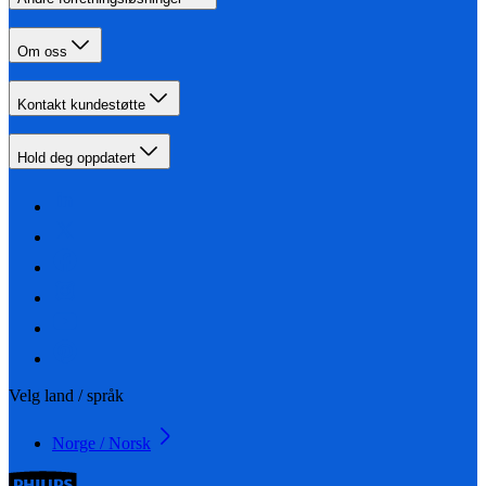
Om oss
Kontakt kundestøtte
Hold deg oppdatert
Velg land / språk
Norge / Norsk