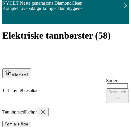
NYHET Neste generasjons DiamondClean
Komplett oversikt gir komplett tannhygiene
Elektriske tannbørster
(
58
)
Alle filtre
1
Sorter:
1–12 av 58 resultater
Beste treff
Tannbørstetilbehør
Tøm alle filtre