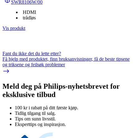
SWR8106W/00
HDMI
trådløs
Vis produkt
Fant du ikke det du lette etter?
Få hjelp med produktet, finn bruksanvisninger, få de beste tipsene
og triksene og feilsøk problemer
Meld deg på Philips-nyhetsbrevet for
eksklusive tilbud
100 kr i rabatt på ditt første kjøp.
Tidlig tilgang til salg.
Tips om sunn livsstil.
Eksperttips og inspirasjon.