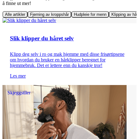
å finne ut mer!
Alle artikler
Fjerning av kroppshår
Hudpleie for menn
Klipping av hår
Klipping av hår og skjegg
Slik klipper du håret selv
Klipp deg selv i ro og mak hjemme med disse frisørtipsene
om hvordan du bruker en hårklipper beregnet for
hjemmebruk. Det er lettere enn du kanskje tror!
Les mer
Skjeggstiler