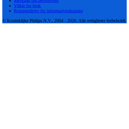
Merknad om personvern
Vilkår for bruk
Retningslinjer for informasjonskapsler
© Koninklijke Philips N.V., 2004 - 2026. Alle rettigheter forbeholdt.