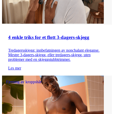
4 enkle triks for et flott 3-dagers-skjegg
Tredagersskjegg: innbefatningen av nonchalant eleganse.
Mestre 3-dagers-skjegg, eller tredagers-skjegg, uten
problemer med en skjeggstubbtrimmer.
Les mer
Fjerning av kroppshår