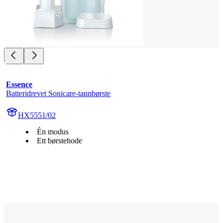
Essence
Batteridrevet Sonicare-tannbørste
HX5551/02
Én modus
Ett børstehode