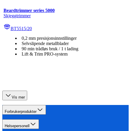
Beardtrimmer series 5000
Skjeggtrimmer
BT5515/20
0,2 mm presisjonsinnstillinger
Selvslipende metallblader
90 min trådløs bruk / 1 t lading
Lift & Trim PRO-system
Vis mer
Forbrukerprodukter
Helsepersonell