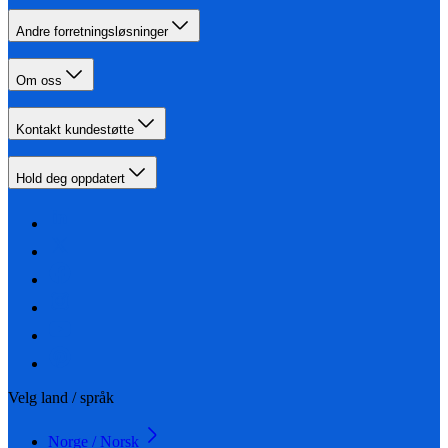
Andre forretningsløsninger
Om oss
Kontakt kundestøtte
Hold deg oppdatert
Velg land / språk
Norge / Norsk