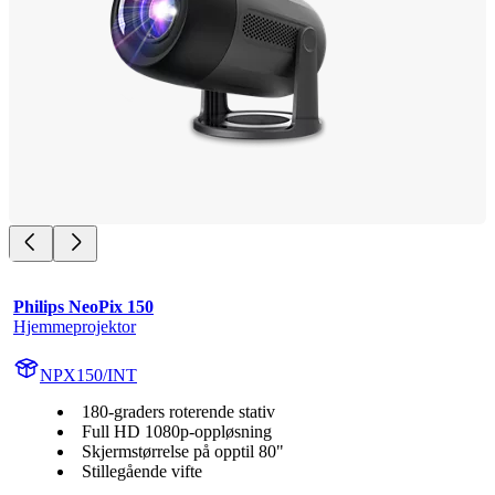
Philips NeoPix 150
Hjemmeprojektor
NPX150/INT
180-graders roterende stativ
Full HD 1080p-oppløsning
Skjermstørrelse på opptil 80"
Stillegående vifte