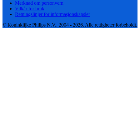
Merknad om personvern
Vilkår for bruk
Retningslinjer for informasjonskapsler
© Koninklijke Philips N.V., 2004 - 2026. Alle rettigheter forbeholdt.