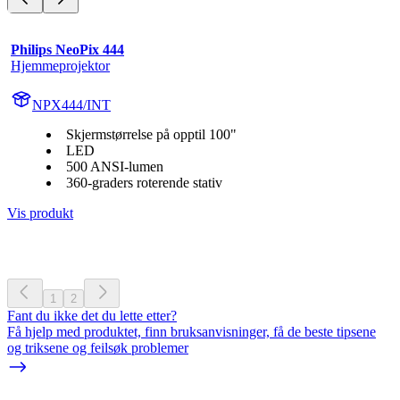
Philips NeoPix 444
Hjemmeprojektor
NPX444/INT
Skjermstørrelse på opptil 100"
LED
500 ANSI-lumen
360-graders roterende stativ
Vis produkt
1
2
Fant du ikke det du lette etter?
Få hjelp med produktet, finn bruksanvisninger, få de beste tipsene
og triksene og feilsøk problemer