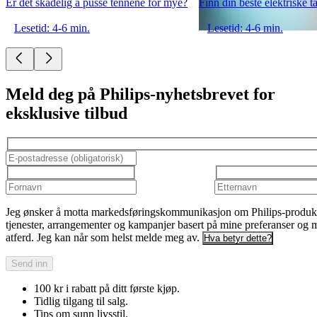
Er det skadelig å pusse tennene for mye?
Finn din beste elektriske t
Lesetid: 4-6 min.
Lesetid: 4-6 min.
Meld deg på Philips-nyhetsbrevet for
eksklusive tilbud
Jeg ønsker å motta markedsføringskommunikasjon om Philips-produkt
tjenester, arrangementer og kampanjer basert på mine preferanser og 
atferd. Jeg kan når som helst melde meg av.
Hva betyr dette?
Send inn
100 kr i rabatt på ditt første kjøp.
Tidlig tilgang til salg.
Tips om sunn livsstil.