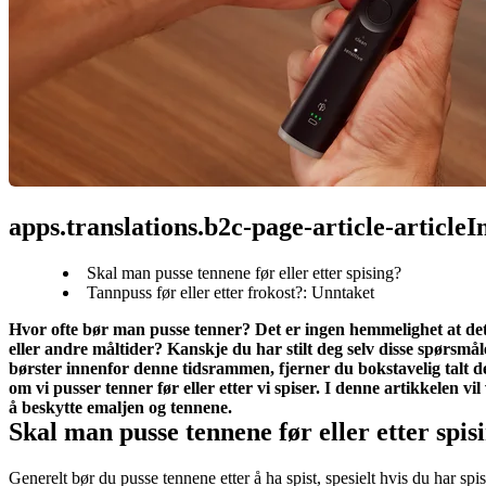
apps.translations.b2c-page-article-article
Skal man pusse tennene før eller etter spising?
Tannpuss før eller etter frokost?: Unntaket
Hvor ofte bør man pusse tenner? Det er ingen hemmelighet at det e
eller andre måltider? Kanskje du har stilt deg selv disse spørsmå
børster innenfor denne tidsrammen, fjerner du bokstavelig talt det
om vi pusser tenner før eller etter vi spiser. I denne artikkelen vi
å beskytte emaljen og tennene.
Skal man pusse tennene før eller etter spis
Generelt bør du pusse tennene etter å ha spist, spesielt hvis du har spi