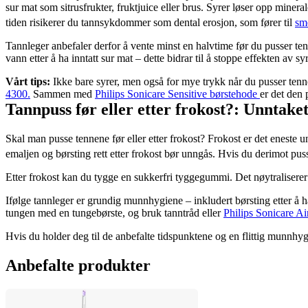
sur mat som sitrusfrukter, fruktjuice eller brus. Syrer løser opp miner
tiden risikerer du tannsykdommer som dental erosjon, som fører til 
sme
Tannleger anbefaler derfor å vente minst en halvtime før du pusser tenn
vann etter å ha inntatt sur mat – dette bidrar til å stoppe effekten av sy
Vårt tips:
 Ikke bare syrer, men også for mye trykk når du pusser ten
4300.
 Sammen med 
Philips Sonicare Sensitive børstehode 
er det den 
Tannpuss før eller etter frokost?: Unntake
Skal man pusse tennene før eller etter frokost? Frokost er det eneste u
emaljen og børsting rett etter frokost bør unngås. Hvis du derimot pu
Etter frokost kan du tygge en sukkerfri tyggegummi. Det nøytraliserer
Ifølge tannleger er grundig munnhygiene – inkludert børsting etter å ha
tungen med en tungebørste, og bruk tanntråd eller 
Philips Sonicare Ai
Hvis du holder deg til de anbefalte tidspunktene og en flittig munnhygi
Anbefalte produkter