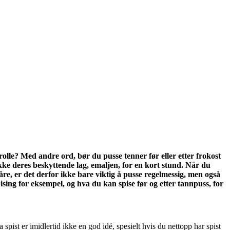
lle? Med andre ord, bør du pusse tenner før eller etter frokost 
ke deres beskyttende lag, emaljen, for en kort stund. Når du 
re, er det derfor ikke bare viktig å pusse regelmessig, men også 
spising for eksempel, og hva du kan spise før og etter tannpuss, for 
pist er imidlertid ikke en god idé, spesielt hvis du nettopp har spist 