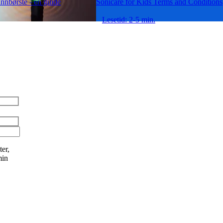
annbørste - en guide
Sonicare for Kids Terms and Conditions
Lesetid: 2-5 min.
er,
min