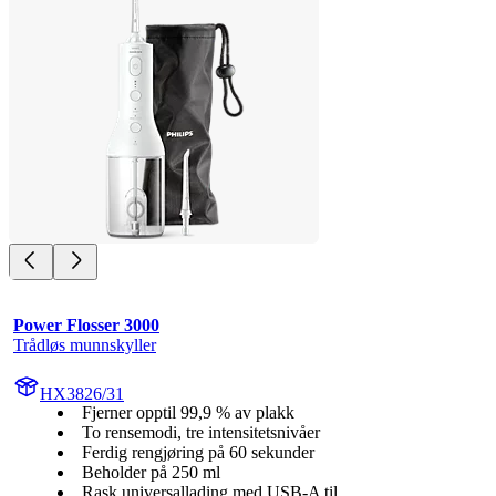
Power Flosser 3000
Trådløs munnskyller
HX3826/31
Fjerner opptil 99,9 % av plakk
To rensemodi, tre intensitetsnivåer
Ferdig rengjøring på 60 sekunder
Beholder på 250 ml
Rask universallading med USB-A til