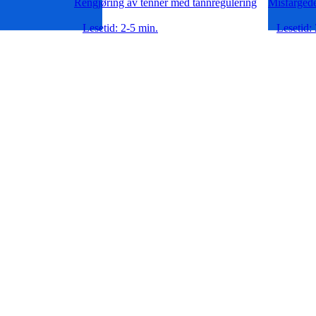
Rengjøring av tenner med tannregulering
Misfargede
Lesetid: 2-5 min.
Lesetid: