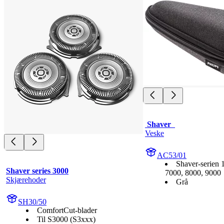
 Shaver  
Veske
AC53/01
Shaver-serien 
Shaver series 3000
7000, 8000, 9000
Skjærehoder
Grå
SH30/50
ComfortCut-blader
Til S3000 (S3xxx)