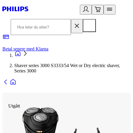
Betal senere med Klarna
1
Shaver series 3000 S3333/54 Wet or Dry electric shaver,
Series 3000
Utgått