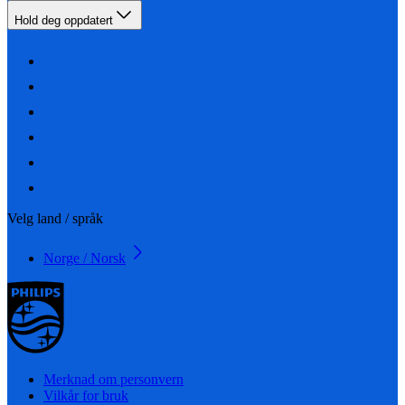
Hold deg oppdatert
Velg land / språk
Norge / Norsk
Merknad om personvern
Vilkår for bruk