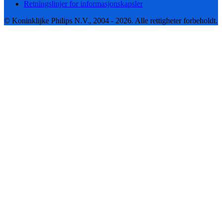
Retningslinjer for informasjonskapsler
© Koninklijke Philips N.V., 2004 - 2026. Alle rettigheter forbeholdt.