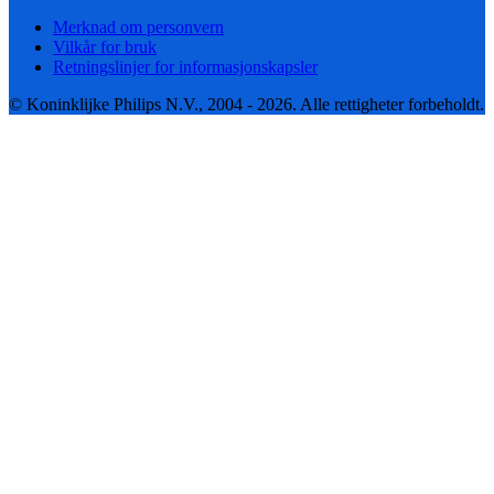
Merknad om personvern
Vilkår for bruk
Retningslinjer for informasjonskapsler
© Koninklijke Philips N.V., 2004 - 2026. Alle rettigheter forbeholdt.