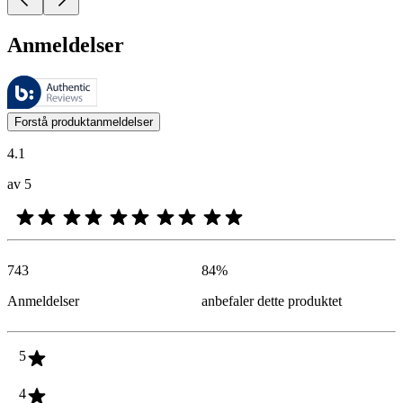
Anmeldelser
Disse anmeldelsene forvaltes av Bazaarvoice og overholder Bazaarvoic
Kundenes meninger i form av produkt- og stjernevurdering er nyttige f
Forstå produktanmeldelser
4.1
av 5
743
84
%
Anmeldelser
anbefaler dette produktet
5
4