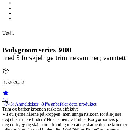
Utgått
Bodygroom series 3000
med 3 forskjellige trimmekammer; vanntett
BG2026/32
4.1
| (743)
Anmeldelser
| 84% anbefaler dette produktet
Trim og barber kroppen raskt og effektivt
Vil du fjerne hårene på kroppen, men unngå risikoen for å skjære
deg eller irritere huden? Hele serien av Philips Bodygroomers gir
deg en trygg og skånsom trimming uten at de skarpe delene kommer
i direkte kontakt med huden din. Med Philips BodyGroom serie