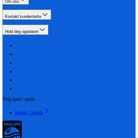
Om oss
Kontakt kundestøtte
Hold deg oppdatert
Velg land / språk
Norge / Norsk