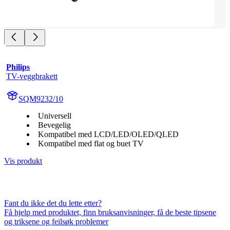
Philips
TV-veggbrakett
SQM9232/10
Universell
Bevegelig
Kompatibel med LCD/LED/OLED/QLED
Kompatibel med flat og buet TV
Vis produkt
Fant du ikke det du lette etter?
Få hjelp med produktet, finn bruksanvisninger, få de beste tipsene
og triksene og feilsøk problemer