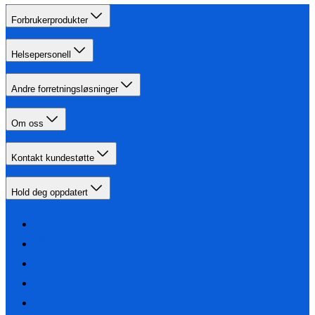
Forbrukerprodukter
Helsepersonell
Andre forretningsløsninger
Om oss
Kontakt kundestøtte
Hold deg oppdatert