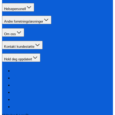
Helsepersonell
Andre forretningsløsninger
Om oss
Kontakt kundestøtte
Hold deg oppdatert