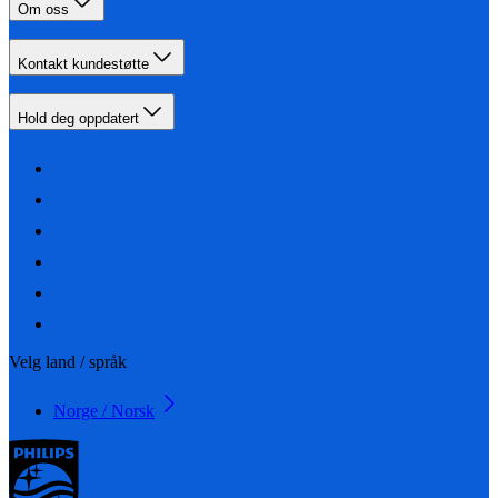
Om oss
Kontakt kundestøtte
Hold deg oppdatert
Velg land / språk
Norge / Norsk