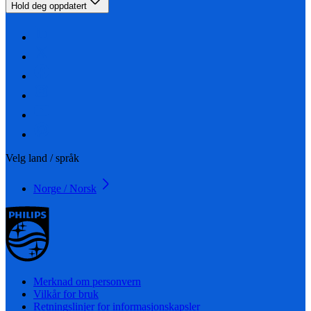
Hold deg oppdatert
Velg land / språk
Norge / Norsk
Merknad om personvern
Vilkår for bruk
Retningslinjer for informasjonskapsler