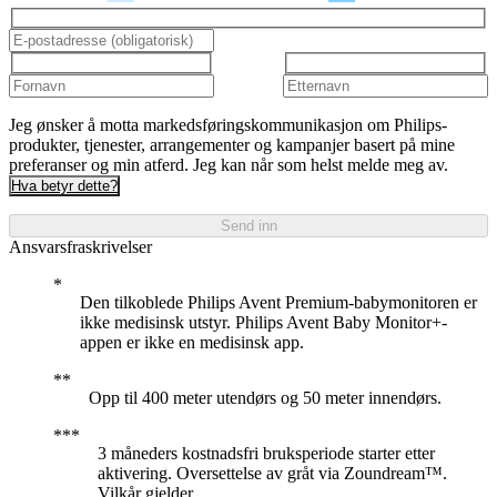
Jeg ønsker å motta markedsføringskommunikasjon om Philips-
produkter, tjenester, arrangementer og kampanjer basert på mine
preferanser og min atferd. Jeg kan når som helst melde meg av.
Hva betyr dette?
Send inn
Ansvarsfraskrivelser
Den tilkoblede Philips Avent Premium-babymonitoren er
ikke medisinsk utstyr. Philips Avent Baby Monitor+-
appen er ikke en medisinsk app.
Opp til 400 meter utendørs og 50 meter innendørs.
3 måneders kostnadsfri bruksperiode starter etter
aktivering. Oversettelse av gråt via Zoundream™.
Vilkår gjelder.