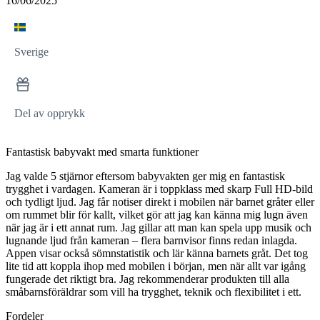
16/06/2025
Sverige
Del av opprykk
Fantastisk babyvakt med smarta funktioner
Jag valde 5 stjärnor eftersom babyvakten ger mig en fantastisk
trygghet i vardagen. Kameran är i toppklass med skarp Full HD-bild
och tydligt ljud. Jag får notiser direkt i mobilen när barnet gråter eller
om rummet blir för kallt, vilket gör att jag kan känna mig lugn även
när jag är i ett annat rum. Jag gillar att man kan spela upp musik och
lugnande ljud från kameran – flera barnvisor finns redan inlagda.
Appen visar också sömnstatistik och lär känna barnets gråt. Det tog
lite tid att koppla ihop med mobilen i början, men när allt var igång
fungerade det riktigt bra. Jag rekommenderar produkten till alla
småbarnsföräldrar som vill ha trygghet, teknik och flexibilitet i ett.
Fordeler