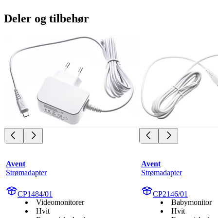
Deler og tilbehør
Avent
Avent
Strømadapter
Strømadapter
CP1484/01
CP2146/01
Videomonitorer
Babymonitor
Hvit
Hvit