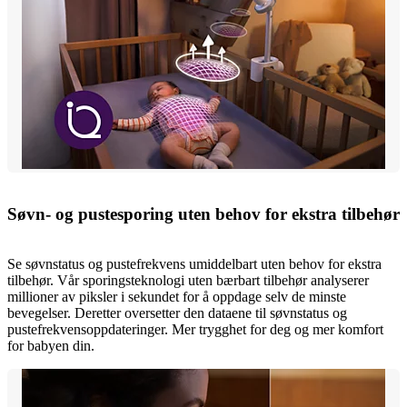
Søvn- og pustesporing uten behov for ekstra tilbehør
Se søvnstatus og pustefrekvens umiddelbart uten behov for ekstra
tilbehør. Vår sporingsteknologi uten bærbart tilbehør analyserer
millioner av piksler i sekundet for å oppdage selv de minste
bevegelser. Deretter oversetter den dataene til søvnstatus og
pustefrekvensoppdateringer. Mer trygghet for deg og mer komfort
for babyen din.