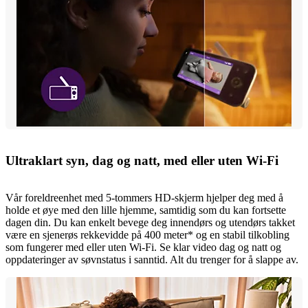
Ultraklart syn, dag og natt, med eller uten Wi-Fi
Vår foreldreenhet med 5-tommers HD-skjerm hjelper deg med å
holde et øye med den lille hjemme, samtidig som du kan fortsette
dagen din. Du kan enkelt bevege deg innendørs og utendørs takket
være en sjenerøs rekkevidde på 400 meter* og en stabil tilkobling
som fungerer med eller uten Wi-Fi. Se klar video dag og natt og
oppdateringer av søvnstatus i sanntid. Alt du trenger for å slappe av.