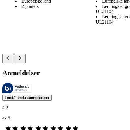
Europeiske land
Europeiske lan
2-pinners
Ledningslengd
UL21104
Ledningslengd
UL21104
Anmeldelser
Disse anmeldelsene forvaltes av Bazaarvoice og overholder Bazaarvoic
Kundenes meninger i form av produkt- og stjernevurdering er nyttige f
Forstå produktanmeldelser
4.2
av 5