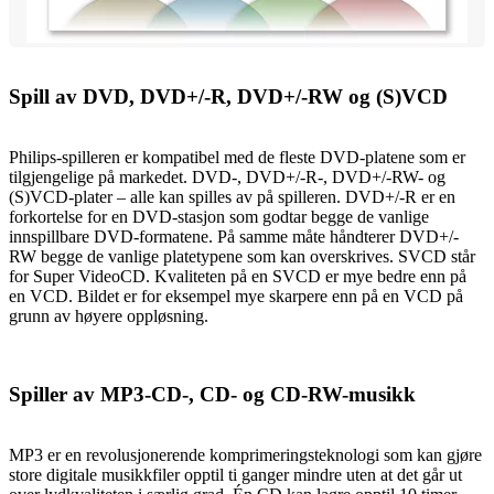
Spill av DVD, DVD+/-R, DVD+/-RW og (S)VCD
Philips-spilleren er kompatibel med de fleste DVD-platene som er
tilgjengelige på markedet. DVD-, DVD+/-R-, DVD+/-RW- og
(S)VCD-plater – alle kan spilles av på spilleren. DVD+/-R er en
forkortelse for en DVD-stasjon som godtar begge de vanlige
innspillbare DVD-formatene. På samme måte håndterer DVD+/-
RW begge de vanlige platetypene som kan overskrives. SVCD står
for Super VideoCD. Kvaliteten på en SVCD er mye bedre enn på
en VCD. Bildet er for eksempel mye skarpere enn på en VCD på
grunn av høyere oppløsning.
Spiller av MP3-CD-, CD- og CD-RW-musikk
MP3 er en revolusjonerende komprimeringsteknologi som kan gjøre
store digitale musikkfiler opptil ti ganger mindre uten at det går ut