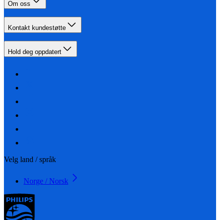
Om oss
Kontakt kundestøtte
Hold deg oppdatert
Velg land / språk
Norge / Norsk