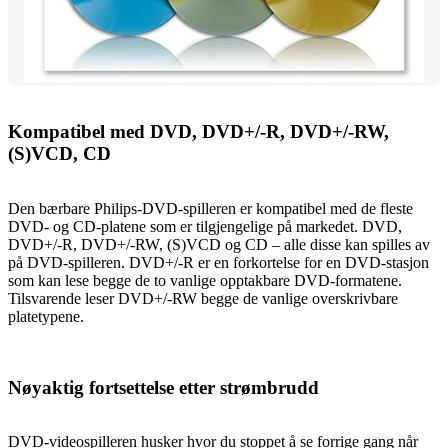
Kompatibel med DVD, DVD+/-R, DVD+/-RW,
(S)VCD, CD
Den bærbare Philips-DVD-spilleren er kompatibel med de fleste
DVD- og CD-platene som er tilgjengelige på markedet. DVD,
DVD+/-R, DVD+/-RW, (S)VCD og CD – alle disse kan spilles av
på DVD-spilleren. DVD+/-R er en forkortelse for en DVD-stasjon
som kan lese begge de to vanlige opptakbare DVD-formatene.
Tilsvarende leser DVD+/-RW begge de vanlige overskrivbare
platetypene.
Nøyaktig fortsettelse etter strømbrudd
DVD-videospilleren husker hvor du stoppet å se forrige gang når