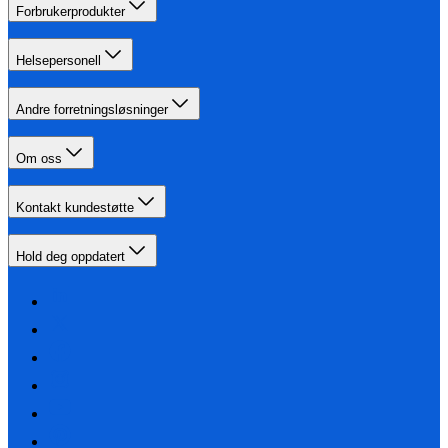
Forbrukerprodukter
Helsepersonell
Andre forretningsløsninger
Om oss
Kontakt kundestøtte
Hold deg oppdatert