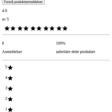
Kundenes meninger i form av produkt- og stjernevurdering er nyttige f
Forstå produktanmeldelser
4.9
av 5
8
100
%
Anmeldelser
anbefaler dette produktet
5
4
3
2
1