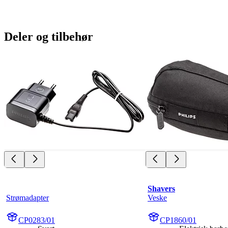
Deler og tilbehør
Shavers
Strømadapter
Veske
CP0283/01
CP1860/01