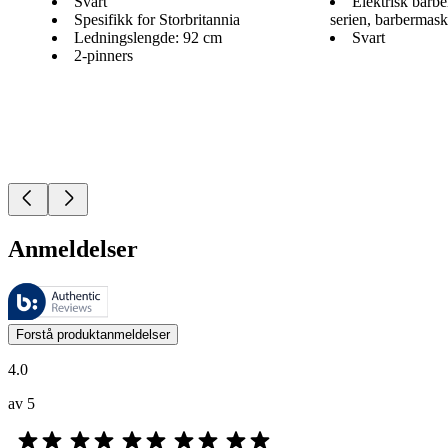
Svart
Elektrisk barb
Spesifikk for Storbritannia
serien, barbermask
Ledningslengde: 92 cm
Svart
2-pinners
Anmeldelser
Disse anmeldelsene forvaltes av Bazaarvoice og overholder Bazaarvoic
Kundenes meninger i form av produkt- og stjernevurdering er nyttige f
Forstå produktanmeldelser
4.0
av 5