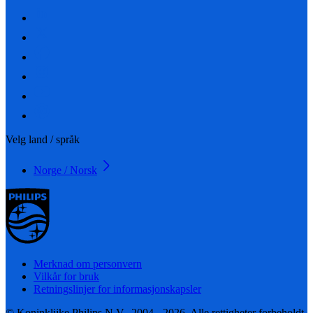
Velg land / språk
Norge / Norsk
Merknad om personvern
Vilkår for bruk
Retningslinjer for informasjonskapsler
© Koninklijke Philips N.V., 2004 - 2026. Alle rettigheter forbeholdt.