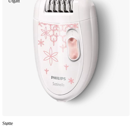
Utgått
Støtte