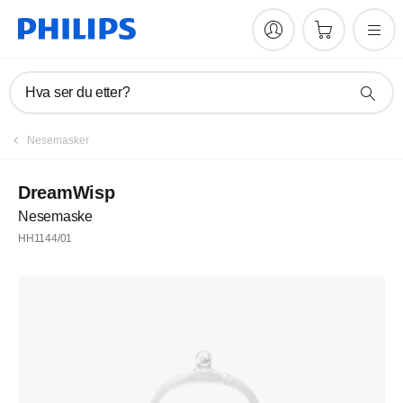
Hva ser du etter?
Nesemasker
DreamWisp
Nesemaske
HH1144/01