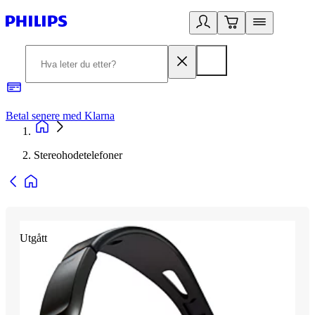
Betal senere med Klarna
1
Stereohodetelefoner
Utgått