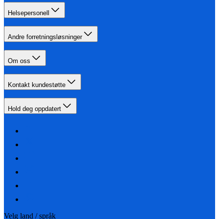
Helsepersonell
Andre forretningsløsninger
Om oss
Kontakt kundestøtte
Hold deg oppdatert
Velg land / språk