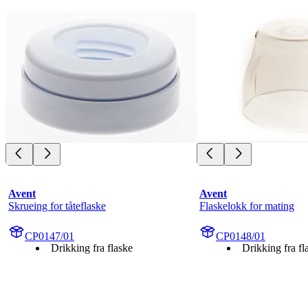
Avent
Avent
Skrueing for tåteflaske
Flaskelokk for mating
CP0147/01
CP0148/01
Drikking fra flaske
Drikking fra fl