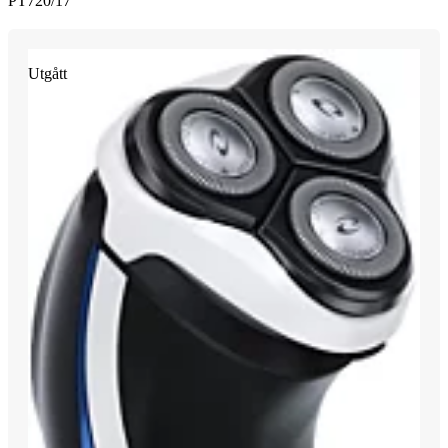
PT720/17
Utgått