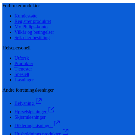
Forbrukerprodukter
Kundestøtte
Registrer produktet
My Philips-konto
Vilkår og betingelser
Søk etter bestilling
Helsepersonell
Utforsk
Produkter
Tjenester
Spesielt
Løsninger
Andre forretningsløsninger
Belysning
Hørselsløsninger
Skjermløsninger
Dikteringsløsninger
Husholdnings produkter