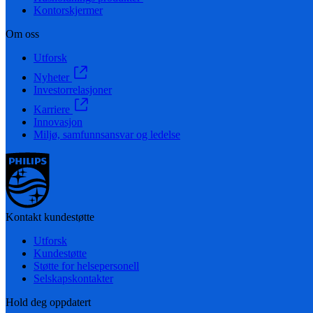
Kontorskjermer
Om oss
Utforsk
Nyheter
Investorrelasjoner
Karriere
Innovasjon
Miljø, samfunnsansvar og ledelse
Kontakt kundestøtte
Utforsk
Kundestøtte
Støtte for helsepersonell
Selskapskontakter
Hold deg oppdatert