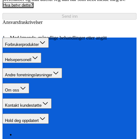
Hva betyr dette?
Send inn
Ansvarsfraskrivelser
Med løpende, månedlige behandlinger etter angitt
behandlingsplan.
Forbrukerprodukter
Helsepersonell
Andre forretningsløsninger
Om oss
Kontakt kundestøtte
Hold deg oppdatert