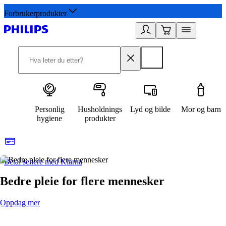
Forbrukerprodukter
Personlig
Husholdnings
Lyd og bilde
Mor og barn
hygiene
produkter
Betal senere med Klarna
1
Bedre pleie for flere mennesker
Oppdag mer