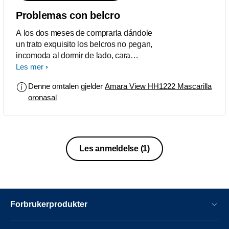
Problemas con belcro
A los dos meses de comprarla dándole
un trato exquisito los belcros no pegan,
incomoda al dormir de lado, cara
marcada por la mañana al tener que
Les mer
apretarla más. Precio muy alto en
Denne omtalen gjelder
Amara View HH1222 Mascarilla
relación calidad precio.
oronasal
Les anmeldelse
(1)
Forbrukerprodukter