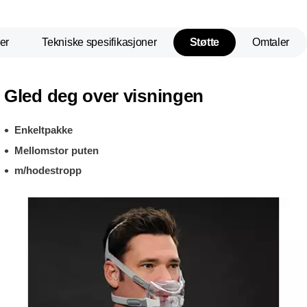
er
Tekniske spesifikasjoner
Støtte
Omtaler
Gled deg over visningen
Enkeltpakke
Mellomstor puten
m/hodestropp