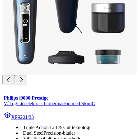
Philips i9000 Prestige
Våt og tørr elektrisk barbermaskin med SkinIQ
XP9201/33
Triple Action Lift & Cut-teknologi
Dual SteelPrecision-blader
360° fleksibelt presisjonshode