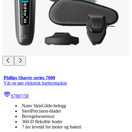
Philips Shaver series 7000
Våt og tørr elektrisk barbermaskin
S7887/58
Nano SkinGlide-belegg
SteelPrecision-blader
Bevegelsessensor
360-D fleksible hoder
7 års levetid for motor og batteri