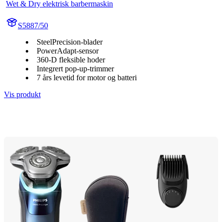
Wet & Dry elektrisk barbermaskin
S5887/50
SteelPrecision-blader
PowerAdapt-sensor
360-D fleksible hoder
Integrert pop-up-trimmer
7 års levetid for motor og batteri
Vis produkt