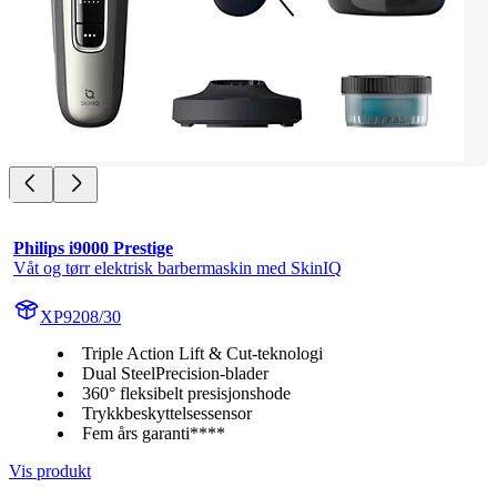
Philips i9000 Prestige
Våt og tørr elektrisk barbermaskin med SkinIQ
XP9208/30
Triple Action Lift & Cut-teknologi
Dual SteelPrecision-blader
360° fleksibelt presisjonshode
Trykkbeskyttelsessensor
Fem års garanti****
Vis produkt