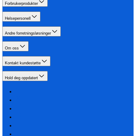
Forbrukerprodukter
Helsepersonell
Andre forretningsløsninger
Om oss
Kontakt kundestøtte
Hold deg oppdatert