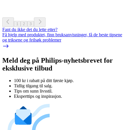
1
2
3
Fant du ikke det du lette etter?
Få hjelp med produktet, finn bruksanvisninger, få de beste tipsene
og triksene og feilsøk problemer
Meld deg på Philips-nyhetsbrevet for
eksklusive tilbud
100 kr i rabatt på ditt første kjøp.
Tidlig tilgang til salg.
Tips om sunn livsstil.
Eksperttips og inspirasjon.