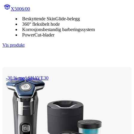
X5006/00
Beskyttende SkinGlide-belegg
360° fleksibelt hode
Korrosjonsbestandig barberingssystem
PowerCut-blader
Vis produkt
-30 % med SHAVE30