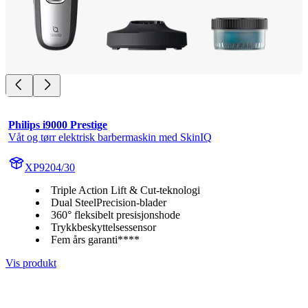
Philips i9000 Prestige
Våt og tørr elektrisk barbermaskin med SkinIQ
XP9204/30
Triple Action Lift & Cut-teknologi
Dual SteelPrecision-blader
360° fleksibelt presisjonshode
Trykkbeskyttelsessensor
Fem års garanti****
Vis produkt