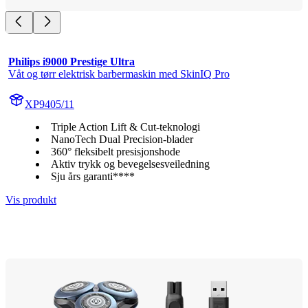
Philips i9000 Prestige Ultra
Våt og tørr elektrisk barbermaskin med SkinIQ Pro
XP9405/11
Triple Action Lift & Cut-teknologi
NanoTech Dual Precision-blader
360° fleksibelt presisjonshode
Aktiv trykk og bevegelsesveiledning
Sju års garanti****
Vis produkt