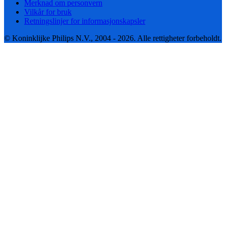
Merknad om personvern
Vilkår for bruk
Retningslinjer for informasjonskapsler
© Koninklijke Philips N.V., 2004 - 2026. Alle rettigheter forbeholdt.