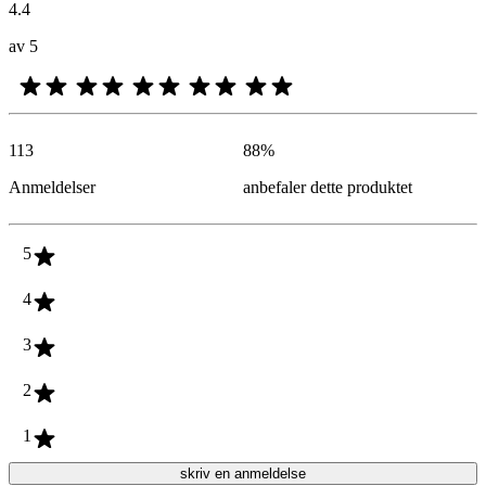
4.4
av 5
113
88
%
Anmeldelser
anbefaler dette produktet
5
4
3
2
1
skriv en anmeldelse