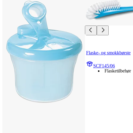
Flaske- og smokkbørste
SCF145/06
Flasketilbehør