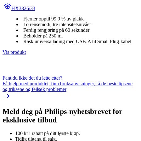
HX3826/33
Fjerner opptil 99,9 % av plakk
To rensemodi, tre intensitetsnivåer
Ferdig rengjøring på 60 sekunder
Beholder på 250 ml
Rask universallading med USB-A til Small Plug-kabel
Vis produkt
Fant du ikke det du lette etter?
Få hjelp med produktet, finn bruksanvisninger, få de beste tipsene
og triksene og feilsøk problemer
Meld deg på Philips-nyhetsbrevet for
eksklusive tilbud
100 kr i rabatt på ditt første kjøp.
Tidlig tilgang til salg.