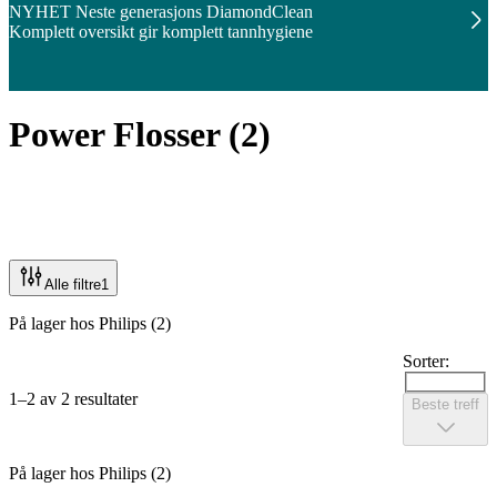
NYHET Neste generasjons DiamondClean
Komplett oversikt gir komplett tannhygiene
Power Flosser
(
2
)
Alle filtre
1
På lager hos Philips (2)
Sorter:
1–2 av 2 resultater
Beste treff
På lager hos Philips (2)