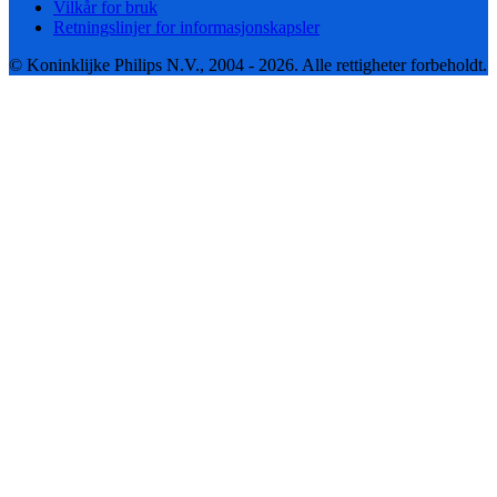
Vilkår for bruk
Retningslinjer for informasjonskapsler
© Koninklijke Philips N.V., 2004 - 2026. Alle rettigheter forbeholdt.