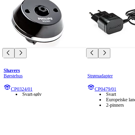
Shavers
Børstehus
Strømadapter
CP0324/01
CP0479/01
Svart-sølv
Svart
Europeiske lan
2-pinners