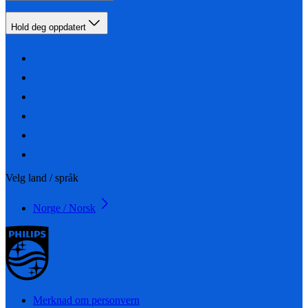
Hold deg oppdatert
Velg land / språk
Norge / Norsk
Merknad om personvern