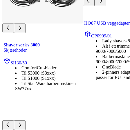
HQ87 USB veggadapter
CP0909/01
Lady shavers 
Shaver series 3000
Alt i ett trimme
Skjærehoder
9000/7000/5000
Barbermaskiner
9000/8000/7000/5
SH30/50
OneBlade
ComfortCut-blader
2-pinners adap
Til S3000 (S3xxx)
passer for EU-lan
Til S1000 (S1xxx)
Til Star Wars-barbermaskinen
SW37xx