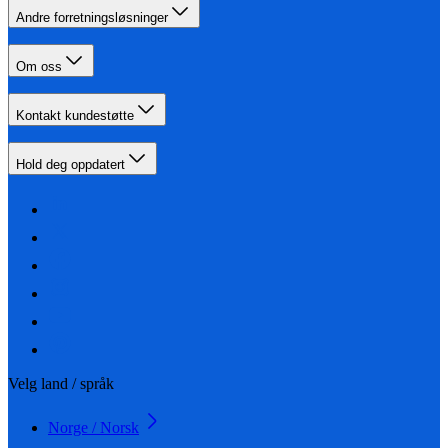
Andre forretningsløsninger
Om oss
Kontakt kundestøtte
Hold deg oppdatert
Velg land / språk
Norge / Norsk