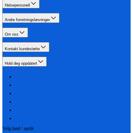
Helsepersonell
Andre forretningsløsninger
Om oss
Kontakt kundestøtte
Hold deg oppdatert
Velg land / språk