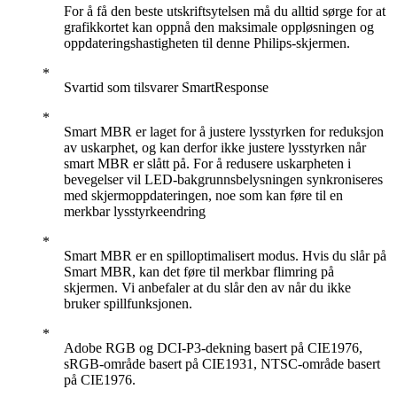
For å få den beste utskriftsytelsen må du alltid sørge for at
grafikkortet kan oppnå den maksimale oppløsningen og
oppdateringshastigheten til denne Philips-skjermen.
Svartid som tilsvarer SmartResponse
Smart MBR er laget for å justere lysstyrken for reduksjon
av uskarphet, og kan derfor ikke justere lysstyrken når
smart MBR er slått på. For å redusere uskarpheten i
bevegelser vil LED-bakgrunnsbelysningen synkroniseres
med skjermoppdateringen, noe som kan føre til en
merkbar lysstyrkeendring
Smart MBR er en spilloptimalisert modus. Hvis du slår på
Smart MBR, kan det føre til merkbar flimring på
skjermen. Vi anbefaler at du slår den av når du ikke
bruker spillfunksjonen.
Adobe RGB og DCI-P3-dekning basert på CIE1976,
sRGB-område basert på CIE1931, NTSC-område basert
på CIE1976.