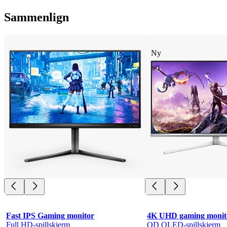
Sammenlign
Ny
Fast IPS Gaming monitor
4K UHD gaming monit
Full HD-spillskjerm
QD OLED-spillskjerm