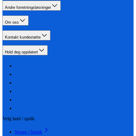
Andre forretningsløsninger
Om oss
Kontakt kundestøtte
Hold deg oppdatert
Velg land / språk
Norge / Norsk