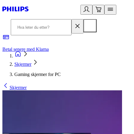
Betal senere med Klarna
1
Skjermer
Gaming skjermer for PC
Skjermer