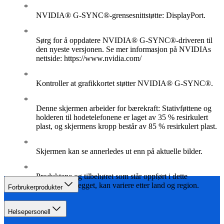
NVIDIA® G-SYNC®-grensesnittstøtte: DisplayPort.
Sørg for å oppdatere NVIDIA® G-SYNC®-driveren til
den nyeste versjonen. Se mer informasjon på NVIDIAs
nettside: https://www.nvidia.com/
Kontroller at grafikkortet støtter NVIDIA® G-SYNC®.
Denne skjermen arbeider for bærekraft: Stativføttene og
holderen til hodetelefonene er laget av 35 % resirkulert
plast, og skjermens kropp består av 85 % resirkulert plast.
Skjermen kan se annerledes ut enn på aktuelle bilder.
Produktene og tilbehøret som står oppført i dette
pakningsvedlegget, kan variere etter land og region.
Forbrukerprodukter
Helsepersonell