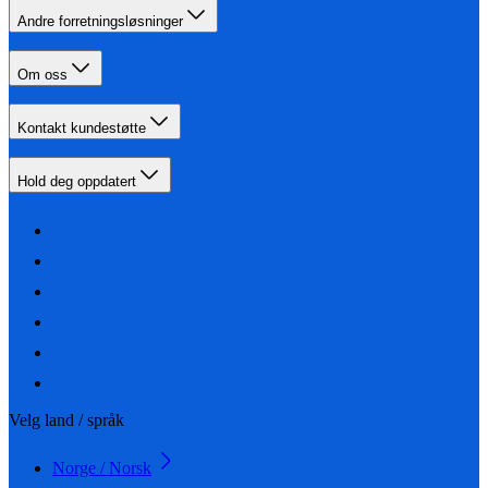
Andre forretningsløsninger
Om oss
Kontakt kundestøtte
Hold deg oppdatert
Velg land / språk
Norge / Norsk