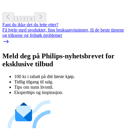
1
2
3
Fant du ikke det du lette etter?
Få hjelp med produktet, finn bruksanvisninger, få de beste tipsene
og triksene og feilsøk problemer
Meld deg på Philips-nyhetsbrevet for
eksklusive tilbud
100 kr i rabatt på ditt første kjøp.
Tidlig tilgang til salg.
Tips om sunn livsstil.
Eksperttips og inspirasjon.