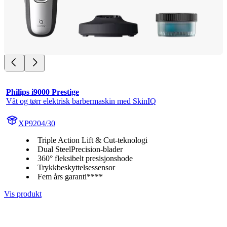
Philips i9000 Prestige
Våt og tørr elektrisk barbermaskin med SkinIQ
XP9204/30
Triple Action Lift & Cut-teknologi
Dual SteelPrecision-blader
360° fleksibelt presisjonshode
Trykkbeskyttelsessensor
Fem års garanti****
Vis produkt