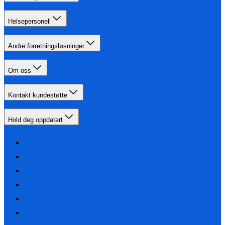
Helsepersonell
Andre forretningsløsninger
Om oss
Kontakt kundestøtte
Hold deg oppdatert