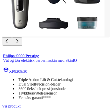
Philips i9000 Prestige
Våt og tørr elektrisk barbermaskin med SkinIQ
XP9208/30
Triple Action Lift & Cut-teknologi
Dual SteelPrecision-blader
360° fleksibelt presisjonshode
Trykkbeskyttelsessensor
Fem års garanti****
Vis produkt