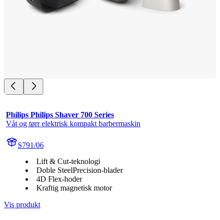
Philips Philips Shaver 700 Series
Våt og tørr elektrisk kompakt barbermaskin
S791/06
Lift & Cut-teknologi
Doble SteelPrecision-blader
4D Flex-hoder
Kraftig magnetisk motor
Vis produkt