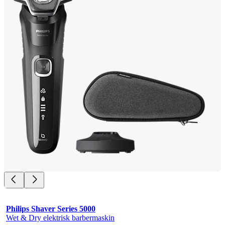
Philips Shaver Series 5000
Wet & Dry elektrisk barbermaskin