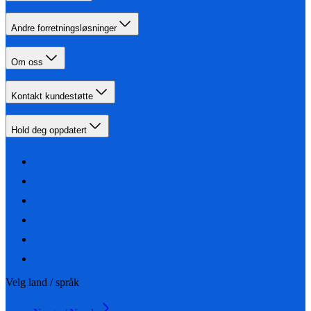
Andre forretningsløsninger
Om oss
Kontakt kundestøtte
Hold deg oppdatert
Velg land / språk